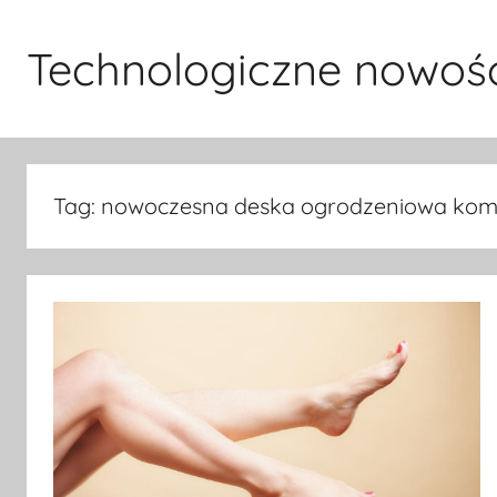
Przejdź
do
Technologiczne nowoś
treści
Tag:
nowoczesna deska ogrodzeniowa ko