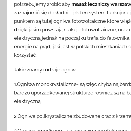
potrzebujemy zrobić aby
masaż leczniczy warsza
zaznajomić się dokładnie jak ten system funkcjon
punktem są tutaj ogniwa fotowoltaiczne które wiąż
dzięki jakim powstają reakcje fotowoltaiczne, oraz
elektryczną jednak na początku trafia do falownika, 
energie na prąd, jaki jest w polskich mieszkaniach
korzystać.
Jakie znamy rodzaje ogniw:
1.Ogniwa monokrystaliczne- są więc chyba najbardz
bardzo uporządkowanej strukturze również są najba
elektryczną.
2.Ogniwa polikrystaliczne zbudowane oraz z krzemu,
3.Ogniwa amorficzne – są one najmniej efektywne