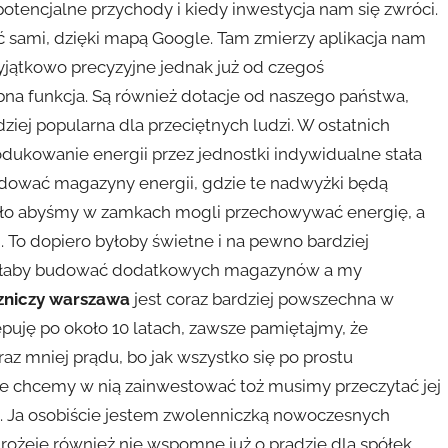
 potencjalne przychody i kiedy inwestycja nam się zwróci.
sami, dzięki mapą Google. Tam zmierzy aplikacja nam
yjątkowo precyzyjne jednak już od czegoś
ebna funkcja. Są również dotacje od naszego państwa,
dziej popularna dla przeciętnych ludzi. W ostatnich
odukowanie energii przez jednostki indywidualne stała
budować magazyny energii, gdzie te nadwyżki będą
było abyśmy w zamkach mogli przechowywać energię, a
 To dopiero byłoby świetne i na pewno bardziej
iałaby budować dodatkowych magazynów a my
zniczy warszawa
jest coraz bardziej powszechna w
ępuję po około 10 latach, zawsze pamiętajmy, że
az mniej prądu, bo jak wszystko się po prostu
nie chcemy w nią zainwestować toż musimy przeczytać jej
ma. Ja osobiście jestem zwolenniczką nowoczesnych
rożeje również nie wspomnę już o prądzie dla spółek,