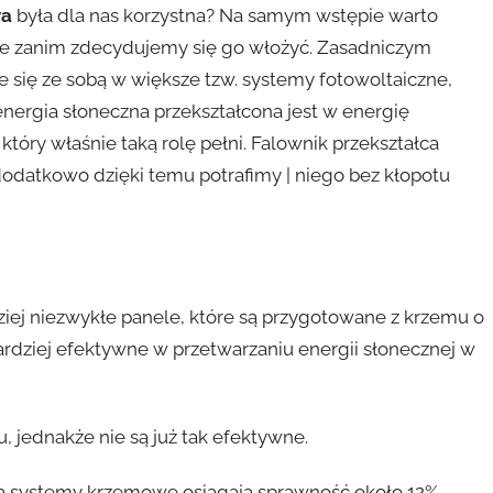
wa
była dla nas korzystna? Na samym wstępie warto
uje zanim zdecydujemy się go włożyć. Zasadniczym
e się ze sobą w większe tzw. systemy fotowoltaiczne,
 energia słoneczna przekształcona jest w energię
który właśnie taką rolę pełni. Falownik przekształca
 dodatkowo dzięki temu potrafimy | niego bez kłopotu
iej niezwykłe panele, które są przygotowane z krzemu o
rdziej efektywne w przetwarzaniu energii słonecznej w
 jednakże nie są już tak efektywne.
 a systemy krzemowe osiągają sprawność około 12%