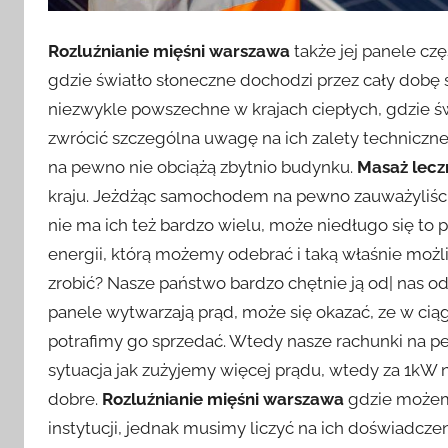
Rozluźnianie mięśni warszawa
także jej panele cz
gdzie światło słoneczne dochodzi przez cały dobę s
niezwykle powszechne w krajach ciepłych, gdzie św
zwrócić szczególna uwagę na ich zalety techniczne 
na pewno nie obciążą zbytnio budynku.
Masaż lecz
kraju. Jeżdżąc samochodem na pewno zauważyliści
nie ma ich też bardzo wielu, może niedługo się to 
energii, którą możemy odebrać i taką właśnie moż
zrobić? Nasze państwo bardzo chętnie ją od| nas od
panele wytwarzają prąd, może się okazać, ze w ci
potrafimy go sprzedać. Wtedy nasze rachunki na pe
sytuacja jak zużyjemy więcej prądu, wtedy za 1kW n
dobre.
Rozluźnianie mięśni warszawa
gdzie możem
instytucji, jednak musimy liczyć na ich doświadc