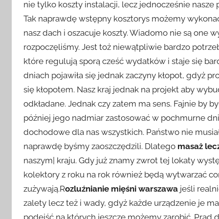
nie tylko koszty instalacji, lecz jednocześnie nasze
Tak naprawdę wstępny kosztorys możemy wykonać 
nasz dach i oszacuje koszty. Wiadomo nie są one w
rozpoczęliśmy. Jest toż niewątpliwie bardzo potrz
które regulują sporą cześć wydatków i staje się bar
dniach pojawiła się jednak zaczyny kłopot, gdyż pr
się kłopotem. Nasz kraj jednak na projekt aby wy
odkładane. Jednak czy zatem ma sens. Fajnie by 
później jego nadmiar zastosować w pochmurne dni.
dochodowe dla nas wszystkich. Państwo nie mus
naprawdę byśmy zaoszczędzili. Dlatego
masaż lec
naszym| kraju. Gdy już znamy zwrot tej lokaty wyst
kolektory z roku na rok również będą wytwarzać cor
zużywają.R
ozluźnianie mięśni warszawa
jeśli real
zalety lecz też i wady, gdyż każde urządzenie je 
podejść na których jeszcze możemy zarobić. Prąd d