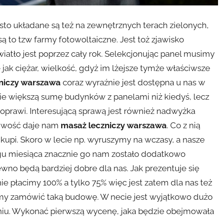
ęsto układane są też na zewnętrznych terach zielonych,
ą to tzw farmy fotowoltaiczne. Jest toż zjawisko
iatło jest poprzez cały rok. Selekcjonując panel musimy
jak ciężar, wielkość, gdyż im lżejsze tymże właściwsze
niczy warszawa
coraz wyraźnie jest dostępna u nas w
e większą sumę budynków z panelami niż kiedyś, lecz
poprawi. Interesującą sprawą jest również nadwyżka
liwość daje nam
masaż leczniczy warszawa
. Co z nią
kupi. Skoro w lecie np. wyruszymy na wczasy, a nasze
ągu miesiąca znacznie go nam zostało dodatkowo
wno będą bardziej dobre dla nas. Jak prezentuje się
ie płacimy 100% a tylko 75% więc jest zatem dla nas też
y zamówić taką budowę. W necie jest wyjątkowo dużo
zeniu. Wykonać pierwszą wycenę, jaka będzie obejmowała