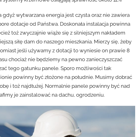
wa gdyż wytwarzana energia jest czysta oraz nie zawiera
pore dotacje od Państwa. Doskonała instalacja powinna
cież toż zwyczajnie wiąże się z silniejszym nakładem
iejszą siłę dam do naszego mieszkania. Mierzy się, żeby
natomiast jeśli używamy z dotacji to wyniesie on prawie 8
czasu chociaż nie będziemy na pewno zanieczyszczać
ać tego gatunku panele. Sporo możliwości tak
onie powinny być złożone na południe. Musimy dobrać
obę i toż najdłużej. Normalnie panele powinny być nad
fimy je zainstalować na dachu, ogrodzeniu.