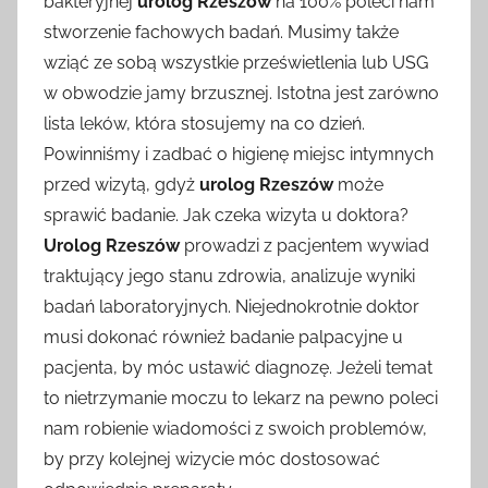
bakteryjnej
urolog Rzeszów
na 100% poleci nam
stworzenie fachowych badań. Musimy także
wziąć ze sobą wszystkie prześwietlenia lub USG
w obwodzie jamy brzusznej. Istotna jest zarówno
lista leków, która stosujemy na co dzień.
Powinniśmy i zadbać o higienę miejsc intymnych
przed wizytą, gdyż
urolog Rzeszów
może
sprawić badanie. Jak czeka wizyta u doktora?
Urolog Rzeszów
prowadzi z pacjentem wywiad
traktujący jego stanu zdrowia, analizuje wyniki
badań laboratoryjnych. Niejednokrotnie doktor
musi dokonać również badanie palpacyjne u
pacjenta, by móc ustawić diagnozę. Jeżeli temat
to nietrzymanie moczu to lekarz na pewno poleci
nam robienie wiadomości z swoich problemów,
by przy kolejnej wizycie móc dostosować