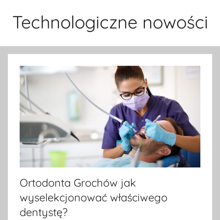
Przejdź
Technologiczne nowości
do
treści
Ortodonta Grochów jak
wyselekcjonować właściwego
dentystę?